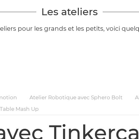
Les ateliers
ers pour les grands et les petits, voici que
pmotion
Atelier Robotique avec Sphero Bolt
A
a Table Mash Up
 avec Tinkerc